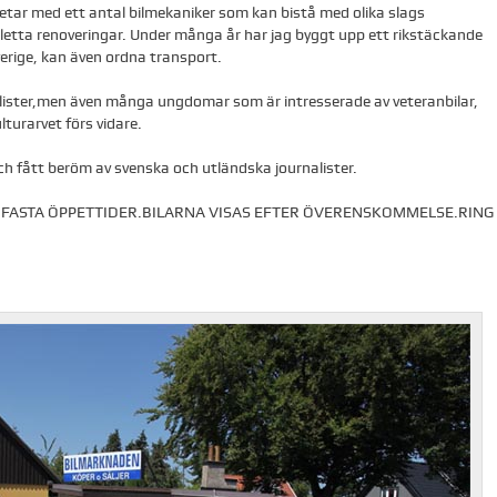
tar med ett antal bilmekaniker som kan bistå med olika slags
mpletta renoveringar. Under många år har jag byggt upp ett rikstäckande
Sverige, kan även ordna transport.
alister,men även många ungdomar som är intresserade av veteranbilar,
turarvet förs vidare.
fått beröm av svenska och utländska journalister.
R FASTA ÖPPETTIDER.BILARNA VISAS EFTER ÖVERENSKOMMELSE.RING