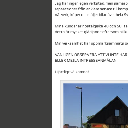
Jag har ingen egen verkstad,men samarbe
reparationer från enklare service till ko
nätverk, köper och säljer bilar över hela 
Mina kunder är nostalgiska 40 och 50- t
detta är mycket glädjande eftersom bil kul
Min verksamhet har uppmärksammats och 
VÄNLIGEN OBSERVERA ATT VI INTE HA
ELLER MEJLA INTRESSEANMÄLAN
Hjärtligt välkomna!