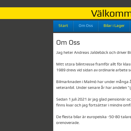
Välkomme
Start
Om Oss
Bilar i Lager
Om Oss
Jag heter Andreas Jaldebäck och driver
Mitt stora bilintresse framför allt för kla
1989 drevs vid sidan av ordinarie arbete 
Bilmarknaden i Malmö har under många år 
veteranbil. Under senare år har andelen 
Sedan 1 juli 2021 är jag glad pensionär o
finns kvar och jag fortsätter i mindre o
De flesta bilar är europeiska -50-80 talar
orenoverade.