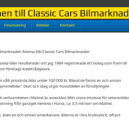
n till Classic Cars Bilmarkn
Finansiering
Bildelar
Kontakt
 Bilmarknaden Abema KB/Classic Cars Bilmarknaden
ssiska bilar resulterade i att jag 1984 registrerade ett bolag som fram till
som företags kreditrådgivare.
sålt prisvärda bilar under 100 000 kr. Bland de fanns en och annan
”gammelbilar” ökat och idag utgör huvuddelen av försäljningen.
ch verksamheten i Malmö är avvecklad.Mitt stora intresse för veteranbila
mfattning från garaget hemma I Hurva, ca 3,5 mil norr om Malmö.
e, även en och annan amerikanare. Bilarna är i bra bruksskick, oftast